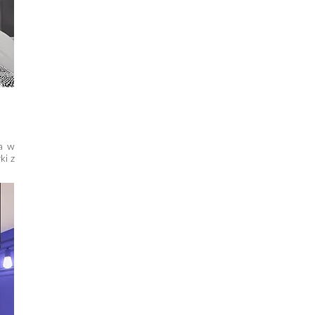
ia w
ki z