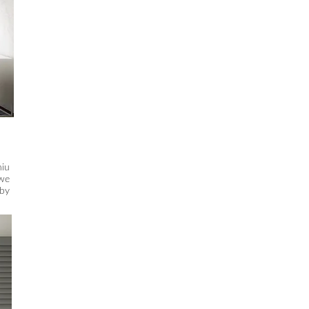
niu
 we
aby