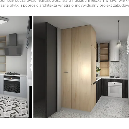
 pomoże odczarować jednakowość stylu i układu mieszkań w tzw. wielki
ażne płytki i poprosić architekta wnętrz o indywidualny projekt zabudo