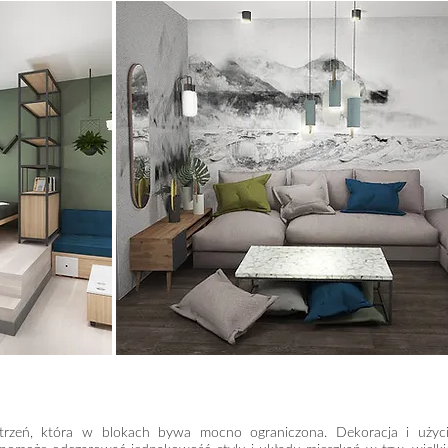
trzeń, która w blokach bywa mocno ograniczona. Dekoracja i użyc