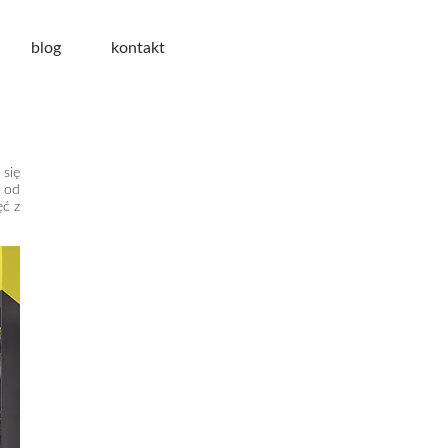
blog
kontakt
się
ę od
ęć z