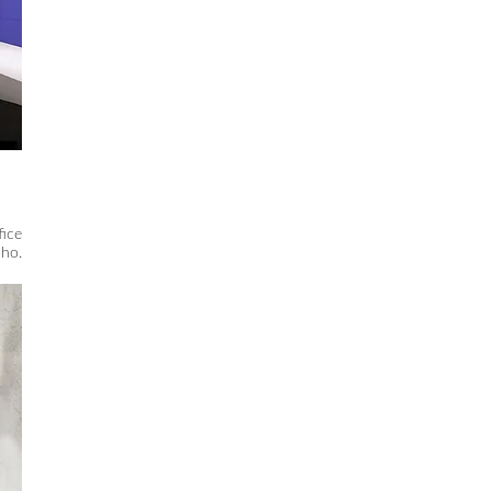
fice
ho.