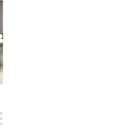
to
ne
ny