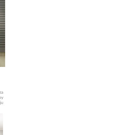
za
by
ju