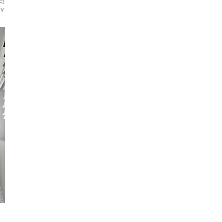
ej
wy