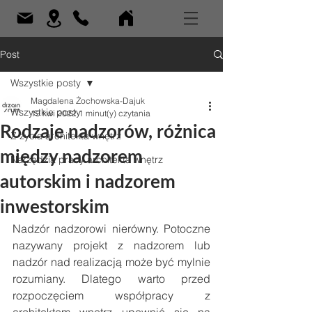
Post
Wszystkie posty
Magdalena Żochowska-Dajuk
Wszystkie posty
19 kwi 2022
1 minut(y) czytania
Rodzaje nadzorów, różnica
Z życia architekta wnętrz
między nadzorem
Narzędzia pracy architekta wnętrz
autorskim i nadzorem
inwestorskim
Nadzór nadzorowi nierówny. Potoczne 
nazywany projekt z nadzorem lub 
nadzór nad realizacją może być mylnie 
rozumiany. Dlatego warto przed 
rozpoczęciem współpracy z 